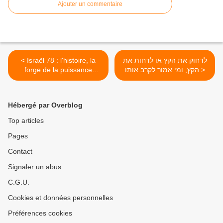
Ajouter un commentaire
< Israël 78 : l'histoire, la
לדחוק את הקץ או לדחות את
forge de la puissance
הקץ, ומי אמור לקרב אותו >
d'Israël, de l'Egypte à
l'Indépendance en passant
par le jour du Souvenir
Hébergé par Overblog
Top articles
Pages
Contact
Signaler un abus
C.G.U.
Cookies et données personnelles
Préférences cookies