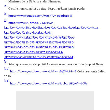
Ministres de la Défense et des Finances.
[6]
C'est le nom complet du titre, l'espoir n'étant jamais perdu.
[7]
https://www.youtube.com/watch?v=_goBtbzLe_8
[8]
https://www.srugim.co.il/1301034-
%D7%94%D7%A8%D7%A6%D7%95%D7%92-%D7%A0%D7%92%D7%93-
%D7%A0%D7%95%D7%A2%D7%A8-
%D7%94%D7%92%D7%91%D7%A2%D7%95%D7%AA-
%D7%A2%D7%95%D7%9E%D7%93%D7%99%D7%9D-
%D7%91%D7%A0%D7%99%D7%92%D7%95%D7%93-
%D7%9C%D7%A2%D7%A8%D7%9B%D7%99-
%D7%94%D7%9E%D7%93%D7%99%D7%A0%D7%94
[9]
Selon que vous suiviez plutôt Sarkozy ou les deux vieux du Muppet Show.
[10]
https://www.youtube.com/watch?v=rsEqZJNoMmE
Ce fait remonte à déc.
2020.
[11]
https://www.youtube.com/watch?v=xNucbLv1HQA&t=108s