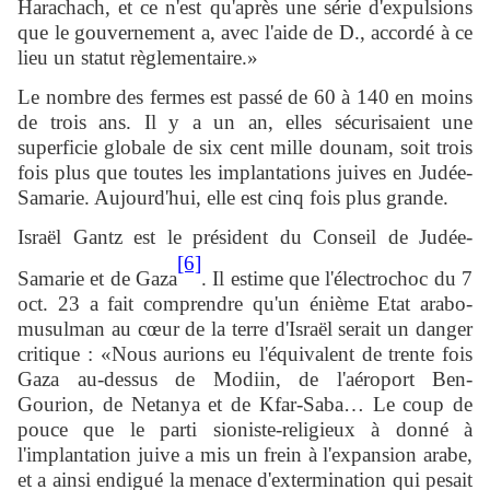
Harachach, et ce n'est qu'après une série d'expulsions
que le gouvernement a, avec l'aide de D., accordé à ce
lieu un statut règlementaire.»
Le nombre des fermes est passé de 60 à 140 en moins
de trois ans. Il y a un an, elles sécurisaient une
superficie globale de six cent mille dounam, soit trois
fois plus que toutes les implantations juives en Judée-
Samarie. Aujourd'hui, elle est cinq fois plus grande.
Israël Gantz est le président du Conseil de Judée-
[6]
Samarie et de Gaza
. Il estime que l'électrochoc du 7
oct. 23 a fait comprendre qu'un énième Etat arabo-
musulman au cœur de la terre d'Israël serait un danger
critique : «Nous aurions eu l'équivalent de trente fois
Gaza au-dessus de Modiin, de l'aéroport Ben-
Gourion, de Netanya et de Kfar-Saba… Le coup de
pouce que le parti sioniste-religieux à donné à
l'implantation juive a mis un frein à l'expansion arabe,
et a ainsi endigué la menace d'extermination qui pesait