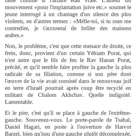
fasse comme si l'affaire était vraie. L'auteur du
mouvement «pour l'implantation juive etc.» soumet le
jeune interrogé à un chantage d'un silence des plus
violents, en d'autres termes : «Méfie-toi, si tu oses me
contredire, je t'accuserai de brûler des maisons
arabes.»
Non, le problème, c'est que cette menace de droite, ce
frein, donc, provient d'un certain Yéhiam Porat, qui
n'est autre que le fils de feu le Rav Hanan Porat,
précité, et qu'il semble faire profiter la gauche la plus
radicale de sa filiation, comme si son père dont
l'œuvre de la vie avait consisté dans le renouveau juif
en terre d'Israël pourrait après coup être recyclé en
militant de Chalom Akhchav. Quelle indignité.
Lamentable.
Et le pire, c'est qu'il se place à gauche de l'extrême-
gauche. Souvenez-vous. Le porte-parole de Tsahal,
Daniel Hagari, en poste à l'ouverture de Harvot
Barzel, bien qu'issu d'une gauche plutôt décomplexée,