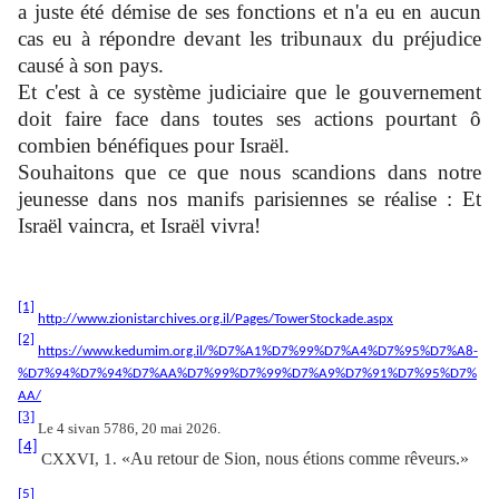
a juste été démise de ses fonctions et n'a eu en aucun
cas eu à répondre devant les tribunaux du préjudice
causé à son pays.
Et c'est à ce système judiciaire que le gouvernement
doit faire face dans toutes ses actions pourtant ô
combien bénéfiques pour Israël.
Souhaitons que ce que nous scandions dans notre
jeunesse dans nos manifs parisiennes se réalise : Et
Israël vaincra, et Israël vivra!
[1]
http://www.zionistarchives.org.il/Pages/TowerStockade.aspx
[2]
https://www.kedumim.org.il/%D7%A1%D7%99%D7%A4%D7%95%D7%A8-
%D7%94%D7%94%D7%AA%D7%99%D7%99%D7%A9%D7%91%D7%95%D7%
AA/
[3]
Le 4 sivan 5786, 20 mai 2026
.
[4]
«Au retour de Sion, nous étions comme rêveurs.»
CXXVI, 1.
[5]