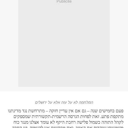
Publicité
המלחמה לא על עזה אלא על ירושלים
פעם בחמישים שנה – גם אם אין עדיין חזקה – מתרחשת נגד מדינתנו
מתקפת פתע. זאת לפחות הגרסה הרשמית-תקשורתית שמספקים
לקהל התוהה כשמול פלישה רחבת היקף לא עומד אצלנו מנגד כוח
משמעותי שיהדוף את האויב. ואם מבקשים אנו להעמיק, יש הסבר