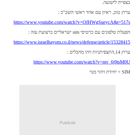
בצפייה לישועה.
ערוץ טוב, ראיון עם אחד ראשי השב"כ :
https://www.youtube.com/watch?v=OfHWgSueycA&t=517s
הפעלת טלפונים עם כרטיסי
sim
ישראליים ברצועת עזה :
https://www.israelhayom.co.il/news/defense/article/15328415
ערוץ 14,התצפיתניות זיהו מחבלים :
https://www.youtube.com/watch?v=mv_6j9tsM0U
SIM
= יחידת זיהוי מנוי
Publicité