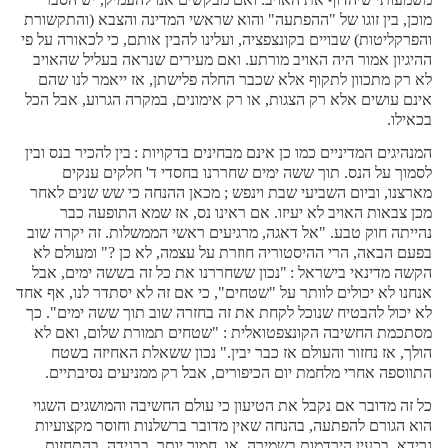
מוכן, בין זוגו של "ההפתעה" והוא שראשי המדינה והצבא (והתקשורת
והפרקליטות) שבויים בקונצפציה, ועלינו להבין אותם, כי לכאורה על פי
ההיגיון אמור היה האויב מורתע. ואם מעירים שנראה בעליל שהאויב
לא רק מתכוון לתקוף אלא שכבר החלה פלישתן, אז ייאמר לנו שהם
אינם עושים אלא רק הצגות, או רק אימונים, במקרה הגרוע, אבל הכל
בכאילו.
המנהיגים המדיניים כמו כן אינם מבחינים בדקויות :
בין להכיר בנס ובין
לסמוך על הנס. תוך ששה ימים שחררנו בחסדי ד' חלקים ענקים
מארצנו, וביום השביעי שבת וינפש ; מכאן ההנחה כי שש שנים לאחר
מכן צבאות האויב לא יעיזו. אם ראינו נס, אז שמא התופעה כבר
נהייתה חוק טבע. "אל דאגה, מרגיעים ראשי הממשלות. זה יקרה שוב
בפעם הבאה, הרי ההיסטוריה חוזרת על עצמה, לא כן ?" ומעולם לא
הקשה מדינאי בישראל :
"נכון ששחררנו את כל זה בששה ימים, אבל
אנחנו לא יכולים לוותר על "שטחים", כי אם זה לא יסתדר לנו, אף אחד
לא יכול להבטיח שנוכל לקחת את זה בחזרה שוב תוך ששה ימים". כך
מסתכמת החשיבה הקונצפטואלית : "שטחים תמורת שלום, ואם לא
הולך, אז נחזור והעולם אז כבר יבין." נכון ששאלת האחיזה בשטח
התווספה אחרי מלחמת יום הכיפורים, אבל רק ממניעים נסיבתיים.
כל זה מדובר אם נקבל את הטיעון כי עולם החשיבה והמושגים השגוי
הוא הגורם להפתעה, בהנחה שאין מדובר ברשלנות וחוסר מקצועיות
גרידא, בכעין הירדמות בשמירה, או, חמור יותר, בבגידה, בהתחזות