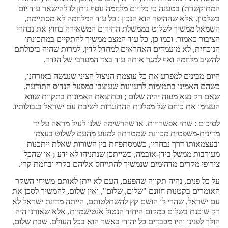
המתוקשרת) בטענה כי כל יום מלחמה נוסף נותן לו להישאר עוד יום
בשלטון. אלא שההיפך הוא הנכון :
כל עוד המלחמה לא מסתיימת,
השמאל ממשיך לשלוט בממשלת החירום המשאירה בחוץ את נבחרי
הציבור כאמור. וכמו כן, כל עוד המצב ממשיך להתקיים במתכונתו
הנוכחית, לא מועמדים האחראים למחדל לדין, למרות שהיה ביכולתם
להשיב מלחמה ואף למגר אותה עוד בצד המערבי של הגדר.
היום מבינים למפרע את כל עוצמת הניצול הציני שנעשה באזרחנו,
כשהם האמינו בתמימות לרעיונות שעוצבו במפעל הנדוס התודעה,
שאם רק נצא מעזה יהיה שלום ; וכתוצאת האמונות בתקוות שווא
העצימו את כוחם של מפלגות ההתנגדות לשיבת עם ישראל בגבולותיו.
לסיכום : שתי אפשרויות. או שהרשימה שלנו לעיל מראה על יד
מדינית-משפטית מכוונת שמטרתה למנוע מהעם לשלוט בעצמו
ובעצמאותו דרך נבחריו, כשמסתפחת בין השורות שאלת ייתכנות
מעורבות ממשל בידן-אובמה, כשייתכן שנתניהו לא ידע ; או שהכל
צירופי מקרים מדהימים שנמשיך להתייחס אליהם בקרי ובחמת קרי.
על כל פנים, נהיה תקווה שהפעם, העם לא ייתן לאותם משיחי השקר
האומרים בקטנות חזונם "שלום, שלום", ואין שלום, להמשיך לסכן את
עם ישראל, שהרי לו הושם קץ להשתלטותם, הייתה מדינת ישראל לא
רק שוכנת בשלום כמקום היחיד הנטול אנטישמיות, אלא שאורנו היה
הולך לפנינו והיו מכבדים כל יהודי באשר הוא בכל העולם. שבת שלום,