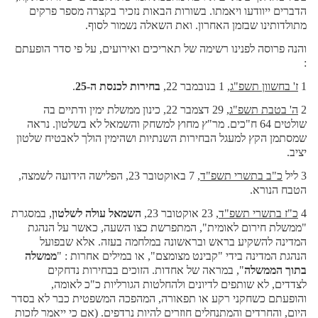
הדברים ייוודעו ויאמתו. בשורות הבאות נזכיר בקצרה מספר פרקים
מתולדותינו שבזמן האחרון. ואת השאלה נשמור לסוף.
והנה פרוסה לפנינו רשימה של תאריכים ואירועים, על פי סדר הופעתם
:
1
ז' בחשוון תשפ"ג
, 1 בנובמבר 22,
בחירות לכנסת ה-25
.
2
ה' בטבת תשפ"ג
, 29 דצמבר 22, כינון ממשלת ימין ודתיים בה
שולטים 64 ח"כים. מר"ץ מחוץ למשחק והשמאל לא בשלטון. נראה
שמסתמן הקץ למעגל הבחירות השנתיות ושהימין הולך לאבטיח שלטון
יציב.
3 ליל
כ"ב בתשרי תשפ"ד
, 7 באוקטובר 23, הפלישה הידועה לשמצה,
הטבח הנורא.
4
כ"ז בתשרי תשפ"ד
, 23 אוקטובר 23,
השמאל עולה לשלטון
, במסגרת
"ממשלת חירום לאומית", המתפרשת כצו השעה, כאשר על הנהגת
המדינה להשקיע בראש ובראשונה במלחמה בעזה. אלא שבפועל
הנהגת המדינה בידי "קבינט מצומצם", או במילים אחרות : "
ממשלה
בתוך הממשלה
", במראה של אחדות. הזוכים בבחירות נדחקים
לצדדים, לא שותפים לדיונים ולהחלטות הגורליות כ"כ לאומה,
והופעתם כשחקני רקע או תפאורה, המהפכה המשפטית כבר לא בסדר
היום, והחרדים והמתנחלים חוזרים להיות נרדפים. (אם כי ייאמר לזכות