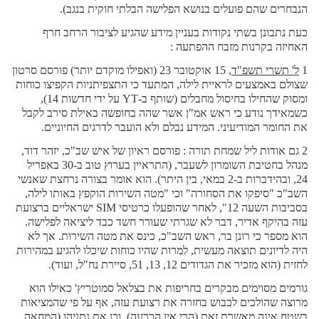
הנבחרים שהם פועלים בנושא הפלישה הבלתי חוקית בנגב).
כעת נתבונן בשתי נקודות בעניין מידע שהגיע לציבור הרחב חרף
האחיזה בקרנות מזבח ההפתעה :
1
ל' תשרי תשפ"ד
, 15 אוקטובר 23 (ואפילו מוקדם יותר) פורסם סרטון
שצולם באמצעים לראיית לילה, המתעד כי התצפיתניות הקפיצו כוחות
ומסוק שהחילו בחיסול מחבלים (שותף ב-
YT
על ידי חדשות 14),
כשמאידך נודע כי ראש אמ"ן אשר שהה בחופשה באילת סירב לקבל
את החומר המודיעיני. המידע נבלם ולא הועבר לדרגים החיוניים.
2 גם אודות ליל שמחת תורה : פורסם ראיון של איש שב"כ, יזהר דוד,
מנהל בחטיבת השומרון לשעבר, (התראיין בערוץ טוב ב-30 באפריל
24, ובהידברות ב-2 במאי, בין היתר). הוא אומר בצורה נרחצת שאנשי
השב"כ "סיפקו את הסחורה" וכי "מטה השירות הוקפץ באותו לילה,
בסביבות השעה 12", לאחר שהופעלו כרטיסי
SIM
ישראליים ברצועת
עזה בהיקף אדיר, דבר לא שגרתי שעורר חשד כבד ליציאה לפלישה.
הוא מספר כי רונן בר, ראש השב"כ, כינס את מטה השירות. אך לא
היה לדיונים תוצאה מעשית, למרות שהיו כוחות שיכלו להגיע במהירות
לחזית (הוא מזכיר את הגדודים 12, 13, 51, סיירת נח"ל, ועוד).
גורמים מסוימים מבקרים בחריפות את בצלאל סמוטריץ' כאילו הוא
מרוצה שהולכים לכבוש בחזרה את רצועת עזה, אף על פי שהמציאות
בשטח אינה מאשרת זאת (הרי אין הכרעה), וכן את נתניהו (המחאה