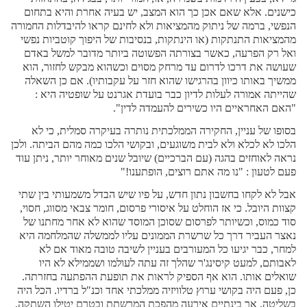
כישנים. אלא שאם אכן כך הוא המצב, יש בעיה אחרת והיא בתחום
הנפשי, ברמה של ניתוק מהמציאות ולא לחינם קראו להיבדלות החמורה
מהמציאות התנתקות (או הינתקות, בנסיבות של היפוך קוטביות נפשי
ואל רק הפרעה, כאשר בצורתה הפשוטה ביותר מדובר למשל באדם
שעושה את דרכו לדרום עד מרחק מסוים וכשהוא מבקש לחזור, הוא
ממשיך באותו כיוון בהרגישו שהוא חזר על עקבותיו). אם כן השאלה
שהייתה אמורה לעלות לדיון כבר בועדת אגרנט על שופטיה היא :
"האם האחראיים היו כשירים להעמדה לדין".
בסופו של עניין, החקירה הממלכתית נותרה בעיקרה סמלית, כי לא
הלכו לא לכלא ולא לבית משוגעים, ובקושי הלכו כמה מהם הביתה. ולכן
נראה לאוחזים בהגה (עם הברכיים) שיובל שנים מאוחר יותר, ניתן עוד
פעם לטעון : "נו מה אתם רוצים, הופתענו!"
אבל לא לקחו בחשבון נתון חדש, על פיו שיש הבדל משמעותי בין שתי
קצוות היובל. כי אז הוחלט על איסורי פרסום, חומר צבאי מסווג, חסוי,
סוד כמוס, וכשיותר לפרסום שסוכן המוסד שהוא לא אחר מחתנו של
נאצר העביר דרך כל שרשרת הממונים עליו לממשלה שהמלחמה היא
למחר, כבר יגיעו כל המעורבים בעניין לשיבה טובה מאוד אם לא
לאבותם, למעט קיסינג'ר שהלך זה עתה לעולמו ושממילא לא היו
שואלים אותו. הוא אף הספיק לראות את תופעת ההפתעה בחזרתה.
כן, פעם היה בקושי ערוץ טלוויזיה ממלכתי אחד וכנ"ל ברדיו. הכל היה
בשליטה. אך בינתיים אירעה מהפכת המרשתת ובטרם יטילו השתקה,